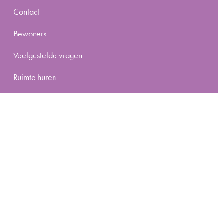
Contact
Bewoners
Veelgestelde vragen
Ruimte huren
Activiteit organiseren
Algemeen
Organisatie
Stichting Centre Céramique
Privacyverklaring