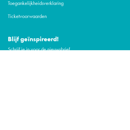
Toegankelijkheidsverklaring
Ticketvoorwaarden
Blijf geïnspireerd!
Schrijf je in voor de nieuwsbrief.
Ja, ik wil graag de nieuwsbrief
Volg ons op: