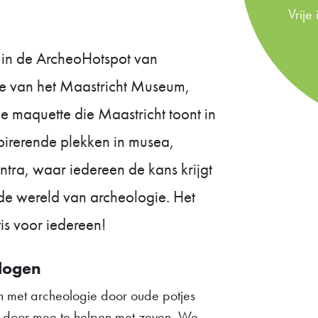
Vrije
in de ArcheoHotspot van
ge van het Maastricht Museum,
 maquette die Maastricht toont in
spirerende plekken in musea,
entra, waar iedereen de kans krijgt
de wereld van archeologie. Het
tis voor iedereen!
logen
n met archeologie door oude potjes
n door mee te helpen met zeven. We