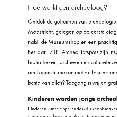
Hoe werkt een archeoloog?
Ontdek de geheimen van archeologie 
Maastricht, gelegen op de eerste eta
nabij de Museumshop en een prachtige
het jaar 1748. ArcheoHotspots zijn in
bibliotheken, archieven en culturele c
om kennis te maken met de fascineren
beste van alles? Toegang is vrij en gra
Kinderen worden jonge archeo
Kinderen kunnen spelenderwijs kennismake
weer aan elkaar te plakken, te puzzelen e