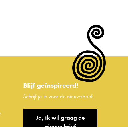
Blijf geïnspireerd!
Schrijf je in voor de nieuwsbrief.
e
Ja, ik wil graag de
nieuwsbrief