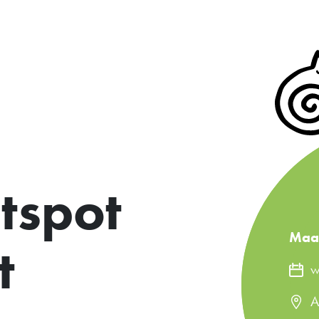
tspot
Maa
t
w
A