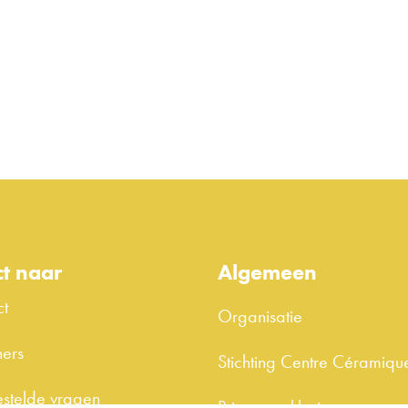
ct naar
Algemeen
ct
Organisatie
ers
Stichting Centre Céramiqu
stelde vragen
Privacyverklaring