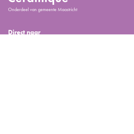
Onderdeel van gemeente Maastricht
Direct naar
Contact
Bewoners
Veelgestelde vragen
Ruimte huren
Activiteit organiseren
Algemeen